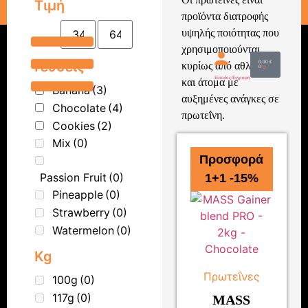
Τιμή
ΔΩΡΕΑΝ ΜΕΤΑΦΟΡΙΚΑ ΓΙΑ ΑΓΟΡΕΣ ΑΝΩ ΤΩΝ 70.00
προϊόντα διατροφής
υψηλής ποιότητας που
χρησιμοποιούνται
Γεύσεις
0.00
€
κυρίως από αθλητές
0
Είσοδος/Εγγραφή
και άτομα με
Banana
(3)
αυξημένες ανάγκες σε
Chocolate
(4)
πρωτεΐνη.
Cookies
(2)
Mix
(0)
Προσφορά
Passion Fruit
(0)
1+1 -15%
Pineapple
(0)
Strawberry
(0)
Watermelon
(0)
Kg
Πρωτεΐνες
100g
(0)
117g
(0)
MASS