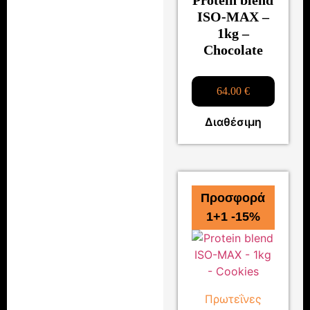
Protein blend
ISO-MAX –
1kg –
Chocolate
64.00
€
Διαθέσιμη
Προσφορά
1+1 -15%
Πρωτεΐνες