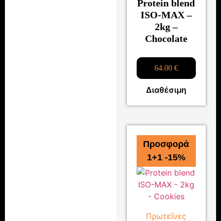
Protein blend
ISO-MAX –
2kg –
Chocolate
64.00
€
Διαθέσιμη
Προσφορά
1+1 -15%
Πρωτεΐνες