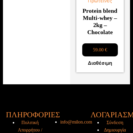
Πρωτεΐνες
Protein blend
Multi-whey –
2kg –
Chocolate
59.00
€
Διαθέσιμη
ΠΛΗΡΟΦΟΡΙΕΣ
ΛΟΓΑΡΙΑΣ
info@milon.com
Πολιτική
Σύνδεση
Απορρήτου /
Δημιουργία