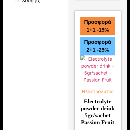
300g
(0)
Προσφορά
1+1 -15%
Προσφορά
2+1 -25%
Ηλεκτρολυτες
Electrolyte
powder drink
– 5gr/sachet –
Passion Fruit