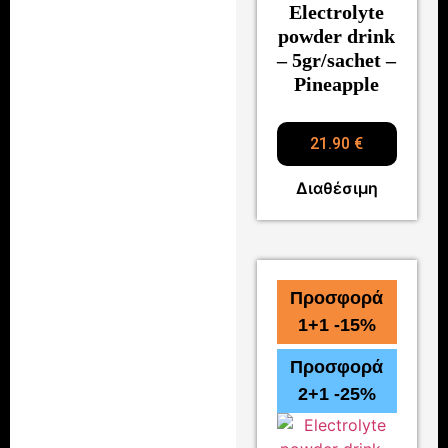
Electrolyte
powder drink
– 5gr/sachet –
Pineapple
21.90
€
Διαθέσιμη
Προσφορά
1+1 -15%
Προσφορά
2+1 -25%