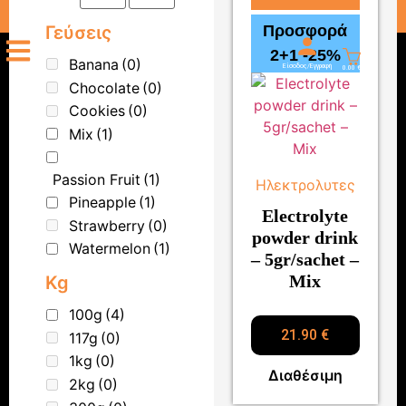
ΔΩΡΕΑΝ ΜΕΤΑΦΟΡΙΚΑ ΓΙΑ ΑΓΟΡΕΣ ΑΝΩ ΤΩΝ 70.00
Γεύσεις
Προσφορά
2+1 -25%
Banana
(0)
Είσοδος/Εγγραφή
0.00
€
Chocolate
(0)
Cookies
(0)
Mix
(1)
Passion Fruit
(1)
Ηλεκτρολυτες
Pineapple
(1)
Electrolyte
Strawberry
(0)
powder drink
Watermelon
(1)
– 5gr/sachet –
Mix
Kg
100g
(4)
21.90
€
117g
(0)
1kg
(0)
Διαθέσιμη
2kg
(0)