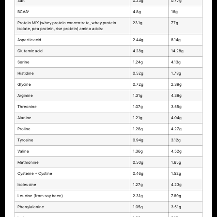
Salt
0.23g
0.77g
BCAA*
4.8g
16g
Protein MIX (whey protein concentrate, whey protein
23.1g
77g
isolate, pea protein, rise protein) amino acids:
Aspartic acid
2.44g
8.14g
Glutamic acid
4.28g
14.28g
Serine
1.24g
4.13g
Histidine
0.52g
1.73g
Glycine
0.72g
2.39g
Arginine
1.31g
4.38g
Threonine
1.07g
3.55g
Alanine
1.21g
4.04g
Proline
1.28g
4.27g
Tyrosine
0.94g
3.12g
Valine
1.36g
4.52g
Methionine
0.50g
1.65g
Cysteine + Cystine
0.46g
1.52g
Isoleucine
1.27g
4.23g
Leucine (from soy been)
2.31g
7.69g
Phenylalanine
1.05g
3.51g