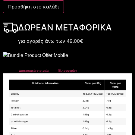
Προσθήκη στο καλάθι
ΔΩΡΕΑΝ ΜΕΤΑΦΟΡΙΚΑ
για αγορές άνω των 49.00€
Διατροφικά στοιχεία
Πληροφορίες
Nutritional information
Claim per 30g
Claim per
100g
Energy
468.3kJ/110.7kcal
1561kJ/369kcal
Protein
23.1g
77g
Total fat
2.04g
6.8g
Carbohydrates
1.86g
6.2g
of which sugar
1.86g
6.2g
Fiber
0.44g
1.47g