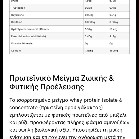
Lysine
1.86g
6.19g
Tryptophan
0.23g
0.78g
Oxyproline
0.003g
0.01g
Ornithine
0.0006g
0.002g
Hydrolyzed amino acid (18kinds)
5.52g
18.41g
Essential amino acid (9kinds)
2.45g
8.18g
Vitamins Minerals:
0g
0g
Calcium
138mg
460mg
Πρωτεϊνικό Μείγμα Ζωικής &
Φυτικής Προέλευσης
Το ισορροπημένο μείγμα whey protein isolate &
concentrate (πρωτεΐνη ορού γάλακτος)
εμπλουτίζεται με φυτικές πρωτεΐνες από μπιζέλι
και ρύζι, προσφέροντας πλήρες φάσμα αμινοξέων
και υψηλή βιολογική αξία. Υποστηρίζει τη μυϊκή
ενίσχυση και επιταχύνει την ανάρρωση μετά την