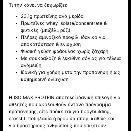
Τι την κάνει να ξεχωρίζει:
23,1g πρωτεΐνης ανά μερίδα
Πρωτεΐνες whey isolate/concentrate &
φυτικές (μπιζέλι, ρύζι)
Πλήρες αμινοξικό προφίλ, ιδανικό για
αποκατάσταση & ενίσχυση
Φυσική γεύση φράουλας χωρίς ζάχαρη
Με σουκραλόζη & λεκιθίνη σόγιας για τέλεια
ανάμειξη
Ιδανική για χρήση μετά την προπόνηση ή ως
καθημερινή ενίσχυση
Η ISO MAX PROTEIN αποτελεί ιδανική επιλογή για
αθλητές που ακολουθούν έντονο πρόγραμμα
προπόνησης, είτε πρόκειται για bodybuilding,
crossfit, ποδηλασία ή δρομικά σπορ, καθώς και
για δραστήριους ανθρώπους που επιζητούν