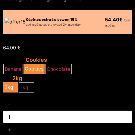
54.40€
Κέρδισε extra έκπτωση 15%
/ανά
ανά τεμάχιο με την αγορά 2+ τεμαχίων
τεμάχιο
Διαθέσιμη
64.00
€
Γεύσεις:
Cookies
Cookies
Banana
Chocolate
Kg:
2kg
2kg
1kg
-
+